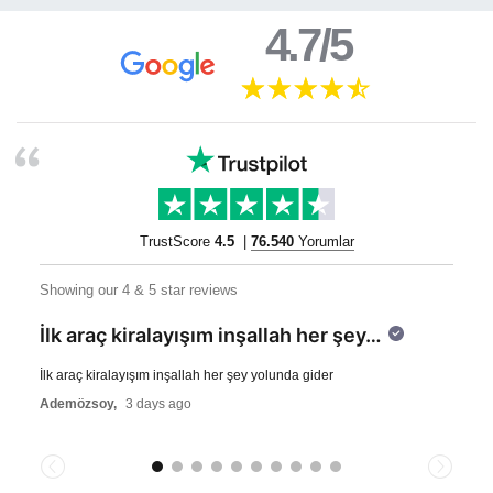
4.7/5
TrustScore
4.5
|
76.540
Yorumlar
Showing our 4 & 5 star reviews
İlk araç kiralayışım inşallah her şey…
İlk araç kiralayışım inşallah her şey yolunda gider
Ademözsoy,
3 days ago
Previous
Next