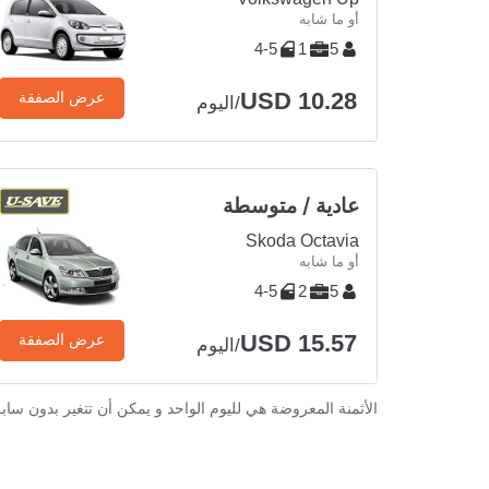
أو ما شابه
4-5
1
5
USD 10.28
عرض الصفقة
/اليوم
عادية / متوسطة
Skoda Octavia
أو ما شابه
4-5
2
5
USD 15.57
عرض الصفقة
/اليوم
الأثمنة المعروضة هي لليوم الواحد و يمكن أن تتغير بدون ساب