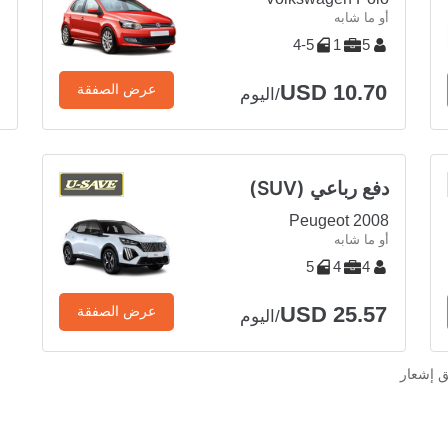
أو ما شابه
أ
4-5
1
5
USD 10.70
عرض الصفقة
/اليوم
دفع رباعي (SUV)
Peugeot 2008
أو ما شابه
5
4
4
USD 25.57
عرض الصفقة
/اليوم
ق إشعار