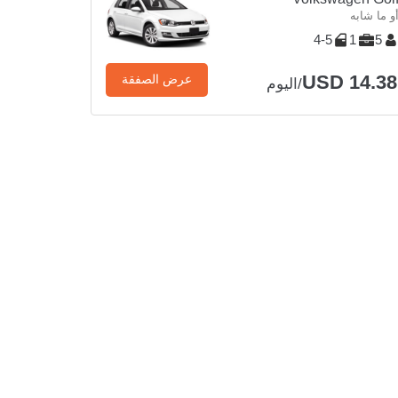
و ما شابه
4-5
1
5
USD 14.38
عرض الصفقة
/اليوم