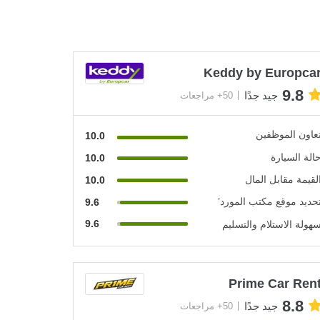
Keddy by Europca
9.8
جيد جدًا
50+ مراجعات
عاون الموظفين
10.0
الة السيارة
10.0
لقيمة مقابل المال
10.0
حديد موقع مكتب المورد’
9.6
9.6
هولة الاستلام والتسليم
Prime Car Ren
8.8
جيد جدًا
50+ مراجعات