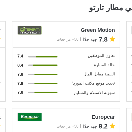
 مطار تارتو
r
Green Motion
7.8
جيد جدًا
50+ مراجعات
تعاون الموظفين
ت
7.4
حالة السيارة
ح
8.4
القيمة مقابل المال
ا
7.8
تحديد موقع مكتب المورد’
ت
7.8
7.8
سهولة الاستلام والتسليم
س
t
Europcar
9.2
جيد جدًا
50+ مراجعات