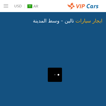
USD
AR
ايجار سيارات
تالين - وسط المدينة