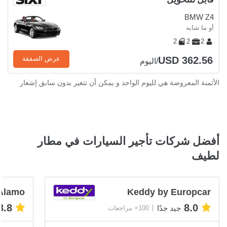
BMW Z4
أو ما شابه
2
2
2
USD 362.56
عرض الصفقة
/اليوم
الأثمنة المعروضة هي لليوم الواحد و يمكن أن تتغير بدون سابق إشعار
أفضل شركات تأجير السيارات في مطار
لطيف
Alamo
Keddy by Europcar
8.8
8.0
جيد جدًا
100+ مراجعات