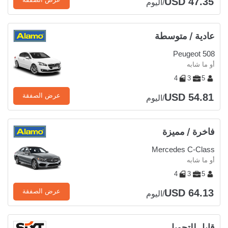
USD 47.35
/اليوم
عادية / متوسطة
Peugeot 508
أو ما شابه
4
3
5
USD 54.81
عرض الصفقة
/اليوم
فاخرة / مميزة
Mercedes C-Class
أو ما شابه
4
3
5
USD 64.13
عرض الصفقة
/اليوم
قابل للتحويل