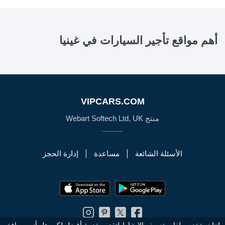
أهم مواقع تأجير السيارات في
غينيا
VIPCARS.COM
منتج Webart Softech Ltd, UK
الأسئلة الشائعة
مساعدة
إدارة الحجز