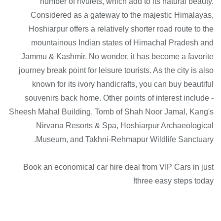
number of rivulets, which add to its natural beauty.
Considered as a gateway to the majestic Himalayas,
Hoshiarpur offers a relatively shorter road route to the
mountainous Indian states of Himachal Pradesh and
Jammu & Kashmir. No wonder, it has become a favorite
journey break point for leisure tourists. As the city is also
known for its ivory handicrafts, you can buy beautiful
souvenirs back home. Other points of interest include -
Sheesh Mahal Building, Tomb of Shah Noor Jamal, Kang's
Nirvana Resorts & Spa, Hoshiarpur Archaeological
Museum, and Takhni-Rehmapur Wildlife Sanctuary.
Book an economical car hire deal from VIP Cars in just
three easy steps today!