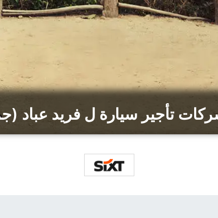
كات تأجير سيارة ل فريد عباد (جم