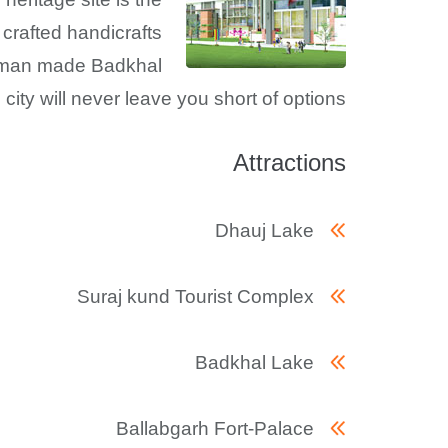
 crafted handicrafts
he man made Badkhal
 city will never leave you short of options!
Attractions
Dhauj Lake
Suraj kund Tourist Complex
Badkhal Lake
Ballabgarh Fort-Palace