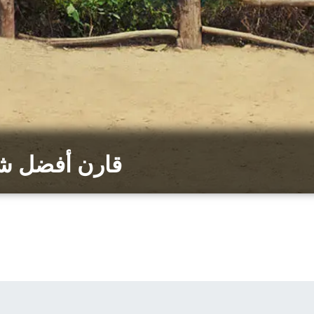
قارن أفضل شر