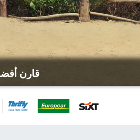
قارن أفض