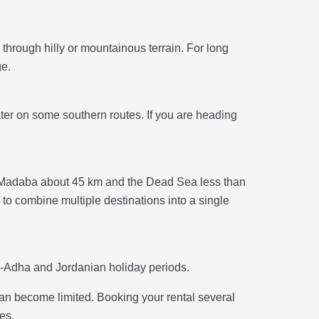
hrough hilly or mountainous terrain. For long
ge.
r on some southern routes. If you are heading
y, Madaba about 45 km and the Dead Sea less than
 to combine multiple destinations into a single
l-Adha and Jordanian holiday periods.
can become limited. Booking your rental several
es.