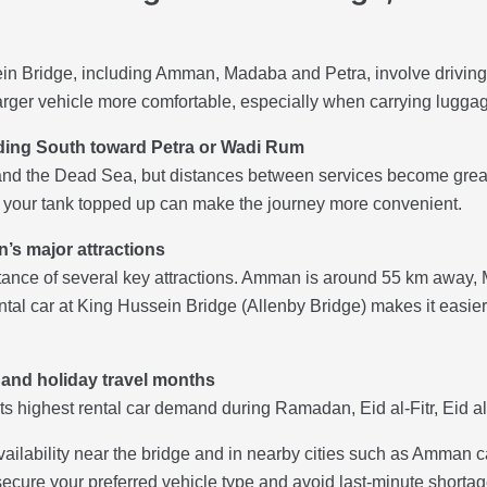
n Bridge, including Amman, Madaba and Petra, involve driving t
rger vehicle more comfortable, especially when carrying lugga
ding South toward Petra or Wadi Rum
d the Dead Sea, but distances between services become greate
your tank topped up can make the journey more convenient.
n’s major attractions
istance of several key attractions. Amman is around 55 km awa
ntal car at King Hussein Bridge (Allenby Bridge) makes it easier
 and holiday travel months
s highest rental car demand during Ramadan, Eid al-Fitr, Eid a
vailability near the bridge and in nearby cities such as Amman 
ecure your preferred vehicle type and avoid last-minute shortag