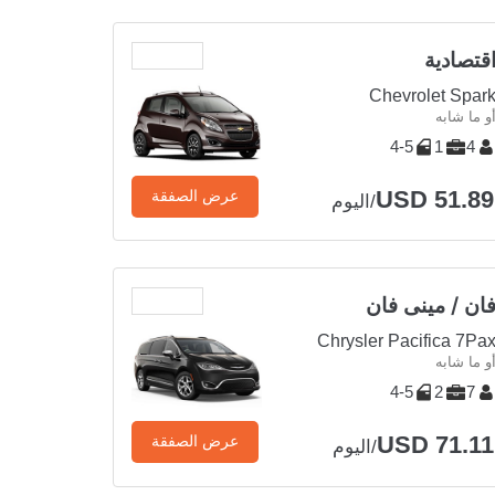
قتصادية
Chevrolet Spar
و ما شابه
4-5
1
4
USD 51.89
عرض الصفقة
/اليوم
ان / مينى فان
Chrysler Pacifica 7Pa
و ما شابه
4-5
2
7
USD 71.11
عرض الصفقة
/اليوم