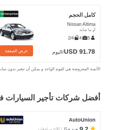
كامل الحجم
Nissan Altima
أو ما شابه
2/4
4
5
USD 91.78
عرض الصفقة
/اليوم
الأثمنة المعروضة هي لليوم الواحد و يمكن أن تتغير بدون ساب
أفضل شركات تأجير السيارات في
AutoUnion
9.2
جيد جدًا
50+ مراجعات