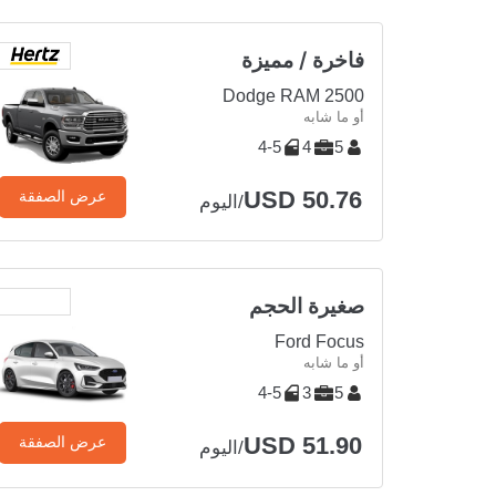
فاخرة / مميزة
Dodge RAM 2500
أو ما شابه
4-5
4
5
USD 50.76
عرض الصفقة
/اليوم
صغيرة الحجم
Ford Focus
أو ما شابه
4-5
3
5
USD 51.90
عرض الصفقة
/اليوم