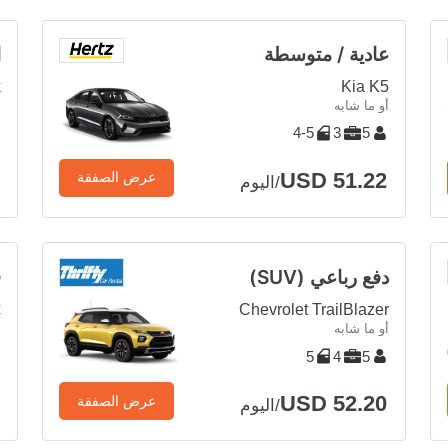
عادية / متوسطة
ا
k
Kia K5
أو ما شابه
أ
4-5
3
5
USD 51.22
عرض الصفقة
/اليوم
ف
دفع رباعي (SUV)
x
Chevrolet TrailBlazer
أ
أو ما شابه
5
4
5
USD 52.20
عرض الصفقة
/اليوم