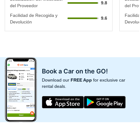
9.8
del Proveedor
del Pro
Facilidad de Recogida y
Facilid
9.6
Devolución
Devoluc
Book a Car on the GO!
Download our
FREE App
for exclusive car
rental deals.