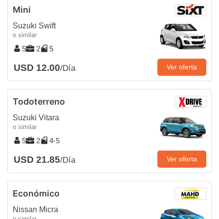
Mini
Suzuki Swift
o similar
5
2
5
USD 12.00
Ver oferta
/Día
Todoterreno
Suzuki Vitara
o similar
5
2
4-5
USD 21.85
Ver oferta
/Día
Económico
Nissan Micra
o similar