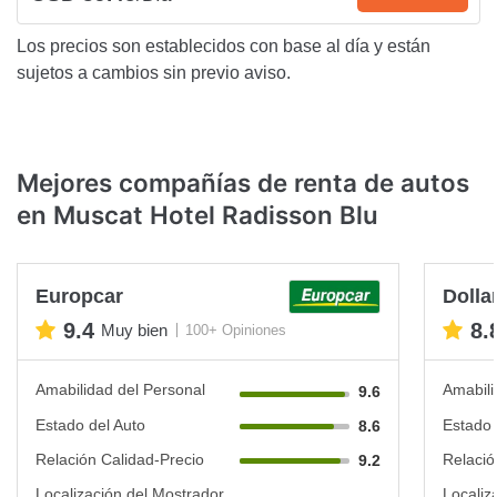
Los precios son establecidos con base al día y están
sujetos a cambios sin previo aviso.
Mejores compañías de renta de autos
en Muscat Hotel Radisson Blu
Europcar
Dolla
9.4
8.
Muy bien
100+ Opiniones
Amabilidad del Personal
Amabili
9.6
Estado del Auto
Estado 
8.6
Relación Calidad-Precio
Relació
9.2
Localización del Mostrador
Localiz