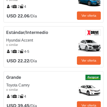
4
2
4
USD 22.06
Ver oferta
/Día
Estándar/Intermedio
Hyundai Accent
o similar
5
2
4-5
USD 22.22
Ver oferta
/Día
Grande
Toyota Camry
o similar
5
2
4
USD 39.45
Ver oferta
/Día