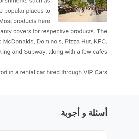
ablishments such as
e popular places to
 Most products here
ranty covers for respective products. The
 as McDonalds, Domino’s, Pizza Hut, KFC,
King and Subway, along with a few cafes.
 in a rental car hired through VIP Cars.
أسئلة و أجوبة