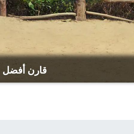
قارن أفضل ش