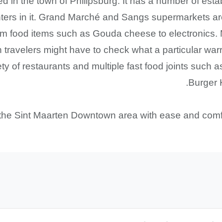
ed in the town of Philipsburg. It has a number of est
nters in it. Grand Marché and Sangs supermarkets ar
from food items such as Gouda cheese to electronics.
 travelers might have to check what a particular war
ty of restaurants and multiple fast food joints such
Burger 
he Sint Maarten Downtown area with ease and comfort