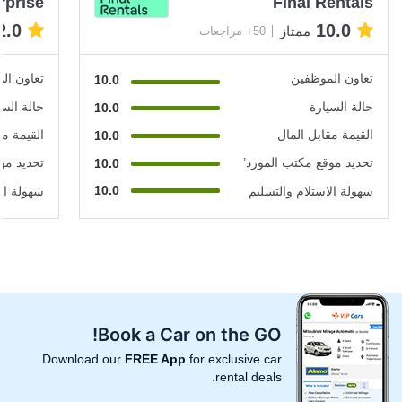
rprise
Final Rentals
2.0
10.0
ممتاز
50+ مراجعات
تعاون الموظفين
تعاون ال
10.0
حالة السيارة
حالة السي
10.0
القيمة مقابل المال
القيمة مق
10.0
تحديد موقع مكتب المورد’
تحديد مو
10.0
10.0
سهولة الاستلام والتسليم
سهولة الا
Book a Car on the GO!
Download our
FREE App
for exclusive car
rental deals.