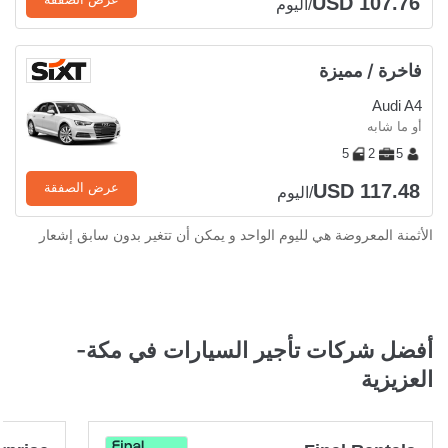
USD 107.76
/اليوم
فاخرة / مميزة
Audi A4
أو ما شابه
5
2
5
USD 117.48
عرض الصفقة
/اليوم
الأثمنة المعروضة هي لليوم الواحد و يمكن أن تتغير بدون سابق إشعار
أفضل شركات تأجير السيارات في مكة-
العزيزية