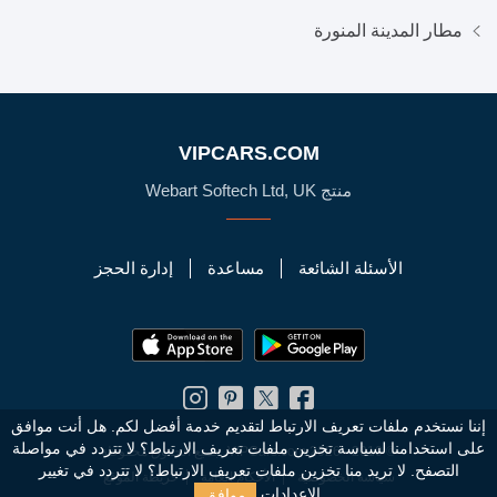
مطار المدينة المنورة
VIPCARS.COM
منتج Webart Softech Ltd, UK
الأسئلة الشائعة
مساعدة
إدارة الحجز
إننا نستخدم ملفات تعريف الارتباط لتقديم خدمة أفضل لكم. هل أنت موافق
على استخدامنا لسياسة تخزين ملفات تعريف الارتباط؟
لا تتردد في مواصلة
© 2010 - 2026 VIPCars.com. جميع الحقوق محفوظة
التصفح. لا تريد منا تخزين ملفات تعريف الارتباط؟ لا تتردد في تغيير
سياسة الخصوصية
الأحكام العامة
خريطة الموقع
موافق
الإعدادات