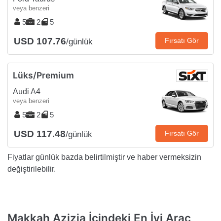
veya benzeri
5
2
5
USD 107.76
Fırsatı Gör
/günlük
Lüks/Premium
Audi A4
veya benzeri
5
2
5
USD 117.48
Fırsatı Gör
/günlük
Fiyatlar günlük bazda belirtilmiştir ve haber vermeksizin
değiştirilebilir.
Makkah Azizia İçindeki En İyi Araç