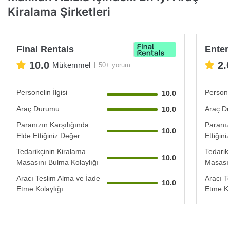
Kiralama Şirketleri
Final Rentals
Enter
10.0
2.
Mükemmel
50+ yorum
Personelin İlgisi
Personel
10.0
Araç Durumu
Araç D
10.0
Paranızın Karşılığında
Paranız
10.0
Elde Ettiğiniz Değer
Ettiğin
Tedarikçinin Kiralama
Tedarik
10.0
Masasını Bulma Kolaylığı
Masasın
Aracı Teslim Alma ve İade
Aracı T
10.0
Etme Kolaylığı
Etme Ko