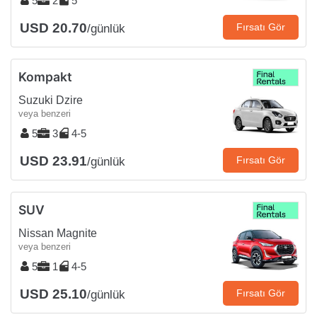
5
2
5
USD 20.70
Fırsatı Gör
/günlük
Kompakt
Suzuki Dzire
veya benzeri
5
3
4-5
USD 23.91
Fırsatı Gör
/günlük
SUV
Nissan Magnite
veya benzeri
5
1
4-5
USD 25.10
Fırsatı Gör
/günlük