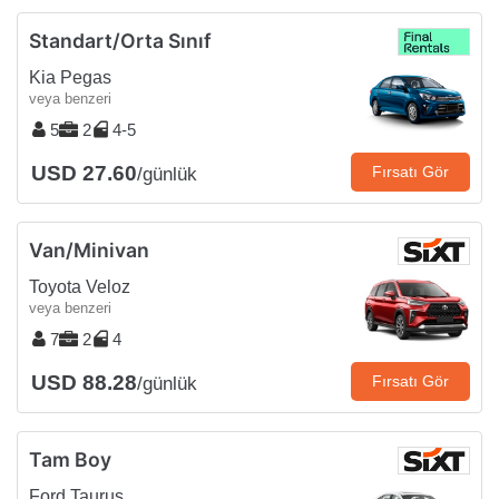
Standart/Orta Sınıf
Kia Pegas
veya benzeri
5
2
4-5
USD 27.60
Fırsatı Gör
/günlük
Van/Minivan
Toyota Veloz
veya benzeri
7
2
4
USD 88.28
Fırsatı Gör
/günlük
Tam Boy
Ford Taurus