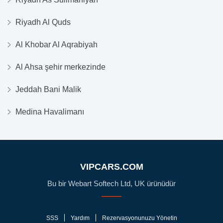
Riyadh Al Quds
Al Khobar Al Aqrabiyah
Al Ahsa şehir merkezinde
Jeddah Bani Malik
Medina Havalimanı
VIPCARS.COM
Bu bir Webart Softech Ltd, UK ürünüdür
SSS
Yardım
Rezervasyonunuzu Yönetin