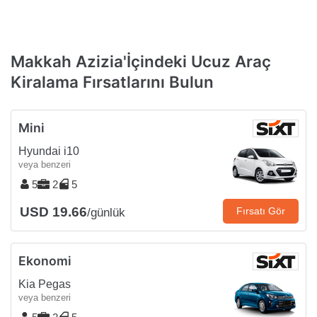
Makkah Azizia'İçindeki Ucuz Araç
Kiralama Fırsatlarını Bulun
Mini
Hyundai i10
veya benzeri
5
2
5
USD 19.66
Fırsatı Gör
/günlük
Ekonomi
Kia Pegas
veya benzeri