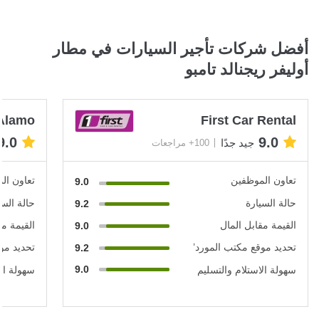
أفضل شركات تأجير السيارات في مطار
أوليفر ريجنالد تامبو
Alamo
First Car Rental
9.0
9.0
جيد جدًا
100+ مراجعات
تعاون الموظفين
تعاون ال
9.0
حالة السيارة
حالة السي
9.2
القيمة مقابل المال
القيمة مق
9.0
تحديد موقع مكتب المورد’
تحديد مو
9.2
9.0
سهولة الاستلام والتسليم
سهولة الا