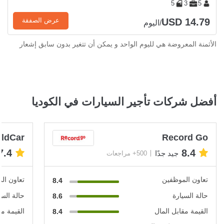
5
3
5
USD 14.79
عرض الصفقة
/اليوم
الأثمنة المعروضة هي لليوم الواحد و يمكن أن تتغير بدون سابق إشعار
أفضل شركات تأجير السيارات في الكوديا
ldCar
Record Go
7.4
8.4
جيد جدًا
500+ مراجعات
تعاون الموظفين
تعاون ال
8.4
حالة السيارة
حالة السي
8.6
القيمة مقابل المال
القيمة مق
8.4