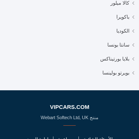
كالا ميلور
باكويرا
الكوديا
سانتا بونسا
بلايا بورتيناكس
بويرتو بولينسا
VIPCARS.COM
منتج Webart Softech Ltd, UK