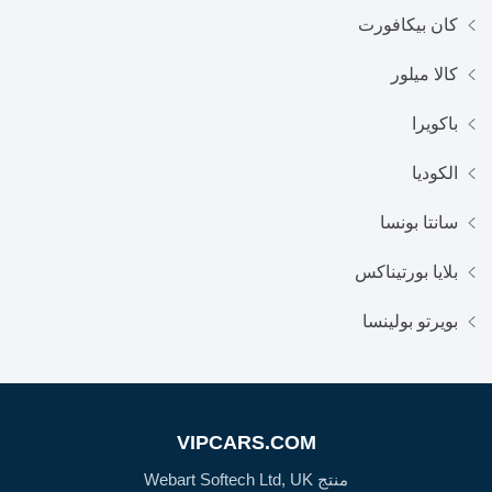
كان بيكافورت
كالا ميلور
باكويرا
الكوديا
سانتا بونسا
بلايا بورتيناكس
بويرتو بولينسا
VIPCARS.COM
منتج Webart Softech Ltd, UK