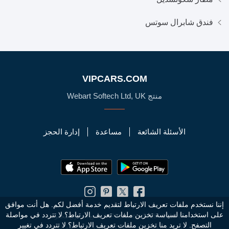
فندق شابرال سوتس
VIPCARS.COM
منتج Webart Softech Ltd, UK
الأسئلة الشائعة
مساعدة
إدارة الحجز
إننا نستخدم ملفات تعريف الارتباط لتقديم خدمة أفضل لكم. هل أنت موافق
على استخدامنا لسياسة تخزين ملفات تعريف الارتباط؟
لا تتردد في مواصلة
© 2010 - 2026 VIPCars.com. جميع الحقوق محفوظة
التصفح. لا تريد منا تخزين ملفات تعريف الارتباط؟ لا تتردد في تغيير
سياسة الخصوصية
الأحكام العامة
خريطة الموقع