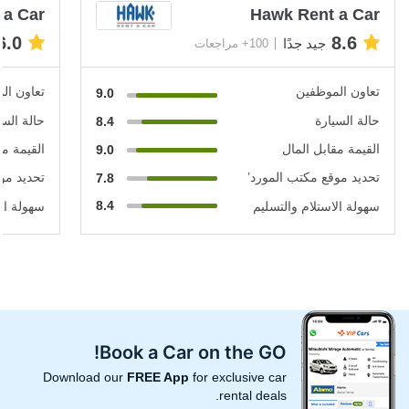
 a Car
Hawk Rent a Car
6.0
8.6
جيد جدًا
100+ مراجعات
تعاون الموظفين
تعاون ال
9.0
حالة السيارة
حالة السي
8.4
القيمة مقابل المال
القيمة مق
9.0
تحديد موقع مكتب المورد’
تحديد مو
7.8
8.4
سهولة الاستلام والتسليم
سهولة الا
Book a Car on the GO!
Download our
FREE App
for exclusive car
rental deals.