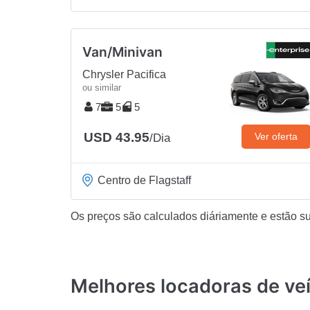
Van/Minivan
Chrysler Pacifica
ou similar
7
5
5
USD 43.95
Ver oferta
/Dia
Centro de Flagstaff
Os preços são calculados diáriamente e estão suj
Melhores locadoras de v