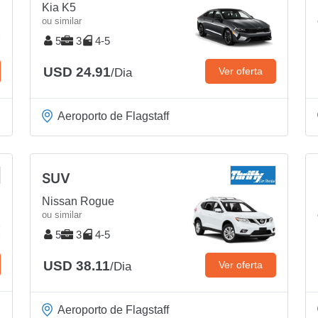
Kia K5
ou similar
5
3
4-5
USD 24.91
Ver oferta
/Dia
Aeroporto de Flagstaff
SUV
Nissan Rogue
ou similar
5
3
4-5
USD 38.11
Ver oferta
/Dia
Aeroporto de Flagstaff