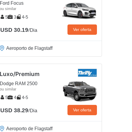
Ford Focus
ou similar
5
3
4-5
USD 30.19
Ver oferta
/Dia
Aeroporto de Flagstaff
Luxo/Premium
Dodge RAM 2500
ou similar
5
4
4-5
USD 38.29
Ver oferta
/Dia
Aeroporto de Flagstaff