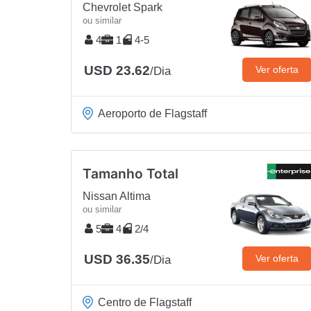
Chevrolet Spark
ou similar
4
1
4-5
USD 23.62
Ver oferta
/Dia
Aeroporto de Flagstaff
Tamanho Total
Nissan Altima
ou similar
5
4
2/4
USD 36.35
Ver oferta
/Dia
Centro de Flagstaff