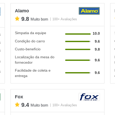
Alamo
9.8
Muito bom
100+ Avaliações
Simpatia da equipe
10.0
4
Condição do carro
9.6
6
Custo-benefício
9.8
4
Localização da mesa do
9.6
6
fornecedor
Facilidade de coleta e
6
9.6
entrega
Fox
9.4
Muito bom
100+ Avaliações