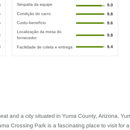
Simpatia da equipe
8
9.0
Condição do carro
4
9.8
Custo-benefício
4
9.6
Localização da mesa do
2
9.8
fornecedor
8
9.4
Facilidade de coleta e entrega
eat and a city situated in Yuma County, Arizona. Yum
uma Crossing Park is a fascinating place to visit for 