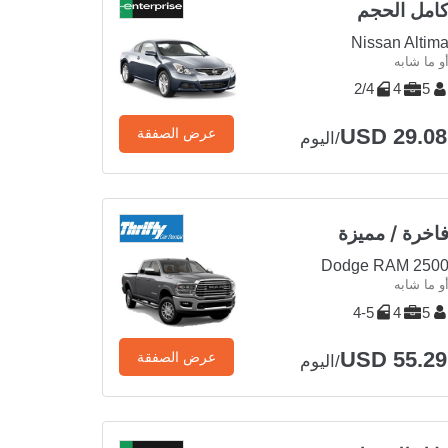
امل الحجم
Nissan Altim
و ما شابه
2/4
4
5
USD 29.08
عرض الصفقة
/اليوم
اخرة / مميزة
Dodge RAM 250
و ما شابه
4-5
4
5
USD 55.29
عرض الصفقة
/اليوم