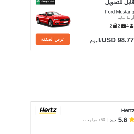
ابل للتحويل
Ford Mustan
و ما شابه
2
2
4
USD 98.77
عرض الصفقة
/اليوم
Hert
5.6
جيد
50+ مراجعات