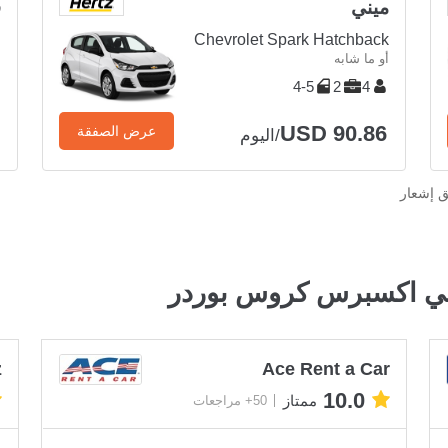
ميني
ق
g
Chevrolet Spark Hatchback
أو ما شابه
أ
4-5
2
4
USD 90.86
عرض الصفقة
/اليوم
ق إشعار
في اكسبرس كروس بوردر
z
Ace Rent a Car
10.0
ممتاز
50+ مراجعات