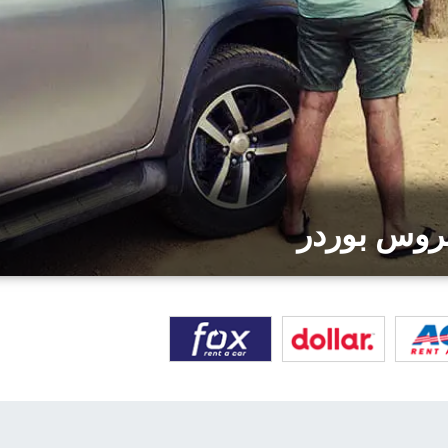
روس بوردر