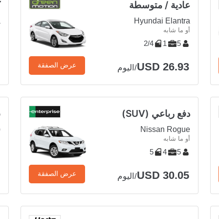
عادية / متوسطة
ك
a
Hyundai Elantra
أو ما شابه
أ
2/4
1
5
USD 26.93
عرض الصفقة
/اليوم
دفع رباعي (SUV)
ف
Nissan Rogue
0
أو ما شابه
أ
5
4
5
USD 30.05
عرض الصفقة
/اليوم