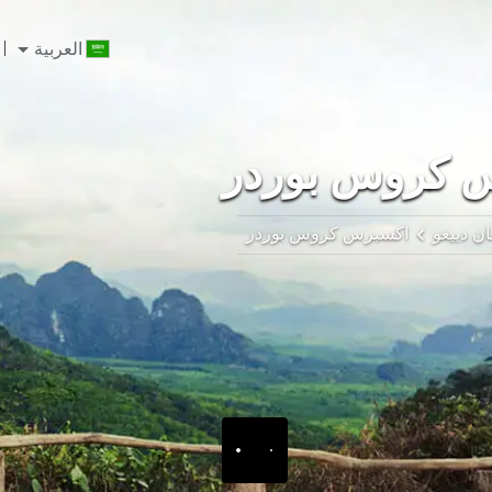
العربية
 كروس بوردر
ن دييغو
اكسبرس كروس بوردر