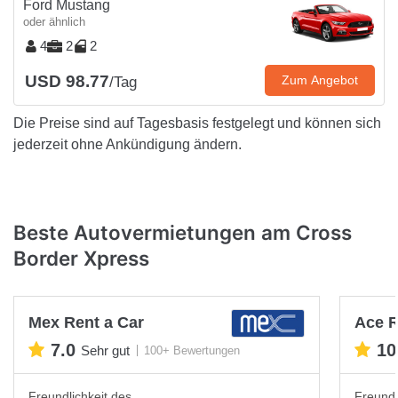
Ford Mustang
oder ähnlich
4
2
2
USD 98.77
Zum Angebot
/Tag
Die Preise sind auf Tagesbasis festgelegt und können sich
jederzeit ohne Ankündigung ändern.
Beste Autovermietungen am Cross
Border Xpress
Mex Rent a Car
Ace R
7.0
10
Sehr gut
100+ Bewertungen
Freundlichkeit des
Freundl