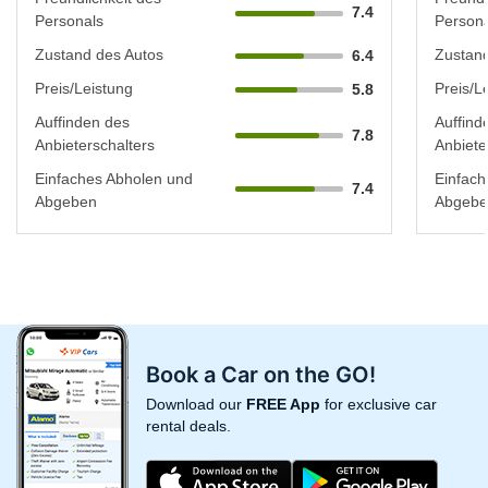
7.4
Personals
Persona
Zustand des Autos
Zustand
6.4
Preis/Leistung
Preis/L
5.8
Auffinden des
Auffind
7.8
Anbieterschalters
Anbiete
Einfaches Abholen und
Einfach
7.4
Abgeben
Abgebe
Book a Car on the GO!
Download our
FREE App
for exclusive car
rental deals.