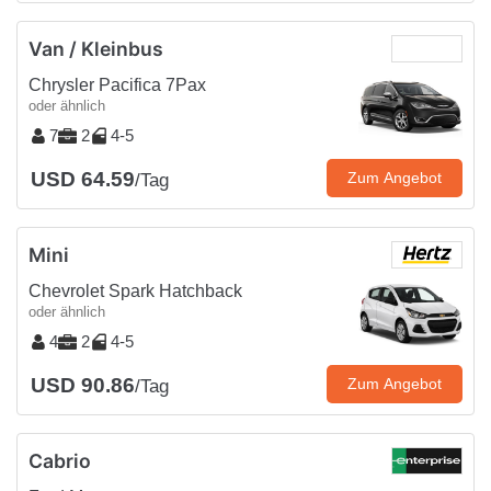
Van / Kleinbus
Chrysler Pacifica 7Pax
oder ähnlich
7
2
4-5
USD 64.59
Zum Angebot
/Tag
Mini
Chevrolet Spark Hatchback
oder ähnlich
4
2
4-5
USD 90.86
Zum Angebot
/Tag
Cabrio