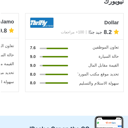
نيويورك
Alamo
Dollar
9.8
8.2
جيد جدًا
100+ مراجعات
تعاون ال
تعاون الموظفين
7.6
حالة السي
حالة السيارة
9.0
القيمة مق
القيمة مقابل المال
9.0
تحديد مو
تحديد موقع مكتب المورد’
8.0
سهولة الا
8.0
سهولة الاستلام والتسليم