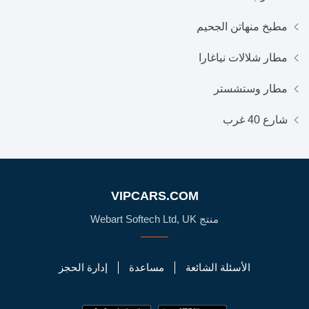
مطبخ منهاتن الجحيم
مطار شلالات نياغارا
مطار وستشستر
شارع 40 غرب
VIPCARS.COM
منتج Webart Softech Ltd, UK
الأسئلة الشائعة
مساعدة
إدارة الحجز