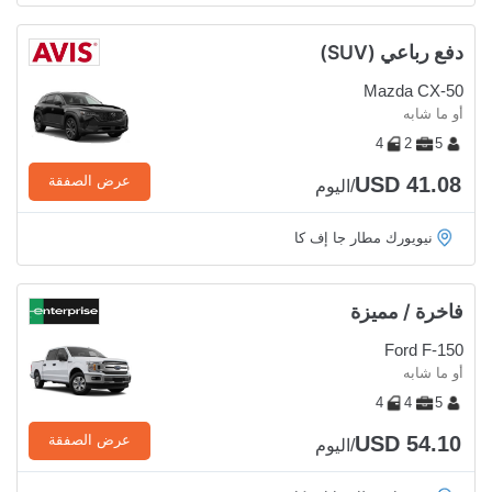
دفع رباعي (SUV)
Mazda CX-50
أو ما شابه
4
2
5
USD 41.08
عرض الصفقة
/اليوم
نيويورك مطار جا إف كا
فاخرة / مميزة
Ford F-150
أو ما شابه
4
4
5
USD 54.10
عرض الصفقة
/اليوم