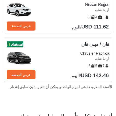
Nissan Rogue
أو ما شابه
5
4
5
USD 111.62
عرض الصفقة
/اليوم
فان / مينى فان
Chrysler Pacifica
أو ما شابه
5
5
7
USD 142.46
عرض الصفقة
/اليوم
الأثمنة المعروضة هي لليوم الواحد و يمكن أن تتغير بدون سابق إشعار