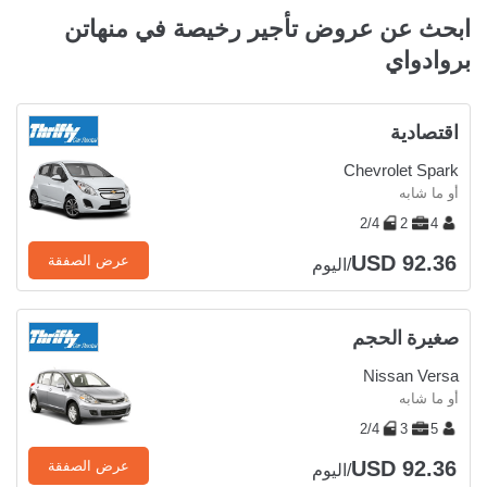
ابحث عن عروض تأجير رخيصة في منهاتن
بروادواي
اقتصادية
Chevrolet Spark
أو ما شابه
2/4
2
4
USD 92.36
عرض الصفقة
/اليوم
صغيرة الحجم
Nissan Versa
أو ما شابه
2/4
3
5
USD 92.36
عرض الصفقة
/اليوم