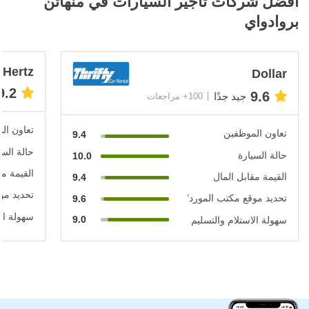
أفضل شركات تأجير السيارات في منهاتن
بروادواي
Hertz
Dollar
9.2
9.6
جيد جدًا
100+ مراجعات
تعاون ال
تعاون الموظفين
9.4
حالة السي
حالة السيارة
10.0
القيمة مق
القيمة مقابل المال
9.4
تحديد مو
تحديد موقع مكتب المورد’
9.6
سهولة الا
9.0
سهولة الاستلام والتسليم