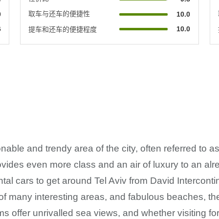
取车与还车的便捷性
0
10.0
6
10.0
提车和还车的便捷程度
onable and trendy area of the city, often referred to a
rovides even more class and an air of luxury to an al
tal cars to get around Tel Aviv from David Interconti
f many interesting areas, and fabulous beaches, the D
rooms offer unrivalled sea views, and whether visiting 