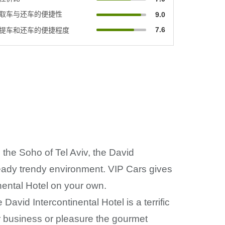
取车与还车的便捷性
9.0
7.6
提车和还车的便捷程度
s the Soho of Tel Aviv, the David
ready trendy environment. VIP Cars gives
nental Hotel on your own.
avid Intercontinental Hotel is a terrific
for business or pleasure the gourmet