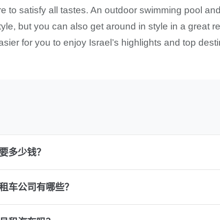
re to satisfy all tastes. An outdoor swimming pool and
style, but you can also get around in style in a great 
sier for you to enjoy Israel’s highlights and top desti
需要多少钱？
的租车公司有哪些？