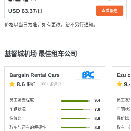
USD 63.37
查看優惠
/日
价格以当日为准，如有更改，恕不另行通知。
基督城机场 最佳租车公司
Bargain Rental Cars
Ezu c
8.6
9.
很好
100+ 条评价
员工友善程度
员工友
9.4
车辆状况
车辆状
7.6
性价比
性价比
8.6
取车与还车的便捷性
取车与
8.6