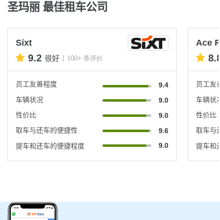
圣玛丽 最佳租车公司
Sixt
Ace R
9.2
8.
很好
100+ 条评价
员工友善程度
员工友
9.4
车辆状况
车辆状
9.0
性价比
性价比
9.0
取车与还车的便捷性
取车与
9.6
9.0
提车和还车的便捷程度
提车和