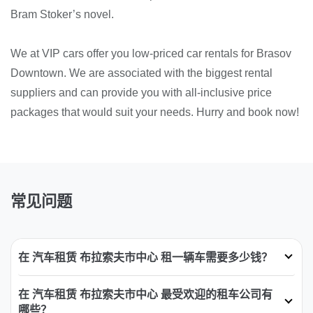
Bram Stoker’s novel.
We at VIP cars offer you low-priced car rentals for Brasov
Downtown. We are associated with the biggest rental
suppliers and can provide you with all-inclusive price
packages that would suit your needs. Hurry and book now!
常见问题
在 汽车租赁 布拉索夫市中心 租一辆车需要多少钱？
在 汽车租赁 布拉索夫市中心 最受欢迎的租车公司有
哪些？