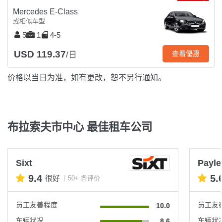
Mercedes E-Class
或相似车型
5
1
4-5
USD 119.37
查看優惠
/日
价格以当日为准，如有更改，恕不另行通知。
布拉索夫市中心 最佳租车公司
Sixt
Payle
9.4
5.
很好
50+ 条评价
员工友善程度
员工友
10.0
车辆状况
车辆状
8.6