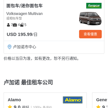
面包车/迷你面包车
Volkswagen Multivan
或相似车型
7
4
5
USD 195.99
查看優惠
/日
卢加诺市中心
价格以当日为准，如有更改，恕不另行通知。
卢加诺 最佳租车公司
Alamo
Genev
9.0
9.
很好
1000+ 条评价