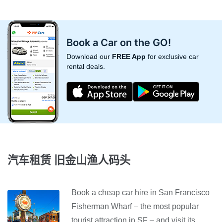
Book a Car on the GO!
Download our
FREE App
for exclusive car
rental deals.
汽车租赁 旧金山渔人码头
Book a cheap car hire in San Francisco
Fisherman Wharf – the most popular
tourist attraction in SF – and visit its