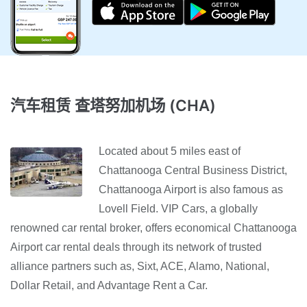
汽车租赁 查塔努加机场 (CHA)
Located about 5 miles east of
Chattanooga Central Business District,
Chattanooga Airport is also famous as
Lovell Field. VIP Cars, a globally
renowned car rental broker, offers economical Chattanooga
Airport car rental deals through its network of trusted
alliance partners such as, Sixt, ACE, Alamo, National,
Dollar Retail, and Advantage Rent a Car.