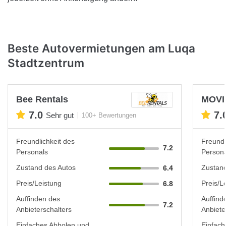
Beste Autovermietungen am Luqa
Stadtzentrum
Bee Rentals
MOVI
7.0
7.
Sehr gut
100+ Bewertungen
Freundlichkeit des
Freundl
7.2
Personals
Persona
Zustand des Autos
Zustand
6.4
Preis/Leistung
Preis/L
6.8
Auffinden des
Auffind
7.2
Anbieterschalters
Anbiete
Einfaches Abholen und
Einfach