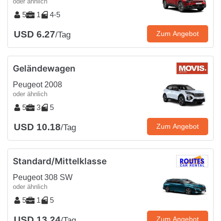
oder ähnlich
5
1
4-5
USD 6.27
Zum Angebot
/Tag
Geländewagen
Peugeot 2008
oder ähnlich
5
3
5
USD 10.18
Zum Angebot
/Tag
Standard/Mittelklasse
Peugeot 308 SW
oder ähnlich
5
1
5
USD 13.24
Zum Angebot
/Tag