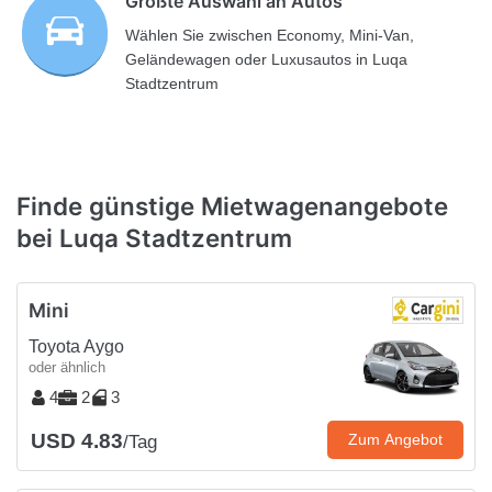
Größte Auswahl an Autos
Wählen Sie zwischen Economy, Mini-Van,
Geländewagen oder Luxusautos in Luqa
Stadtzentrum
Finde günstige Mietwagenangebote
bei Luqa Stadtzentrum
Mini
Toyota Aygo
oder ähnlich
4
2
3
USD 4.83
Zum Angebot
/Tag