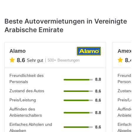
Beste Autovermietungen in Vereinigte
Arabische Emirate
Alamo
Amex 
8.6
8.
Sehr gut
500+ Bewertungen
Freundlichkeit des
Freundl
8.8
Personals
Persona
Zustand des Autos
Zustand
8.6
Preis/Leistung
Preis/L
8.6
Auffinden des
Auffind
8.8
Anbieterschalters
Anbiete
Einfaches Abholen und
Einfach
8.6
Abgeben
Abgebe