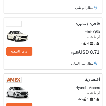
مطار أبو ظبي
فاخرة / مميزة
Infiniti Q50
أو ما شابه
4
4
5
USD 8.71
عرض الصفقة
/اليوم
مطار دبي الدولي
اقتصادية
Hyundai Accent
أو ما شابه
4-5
1
4