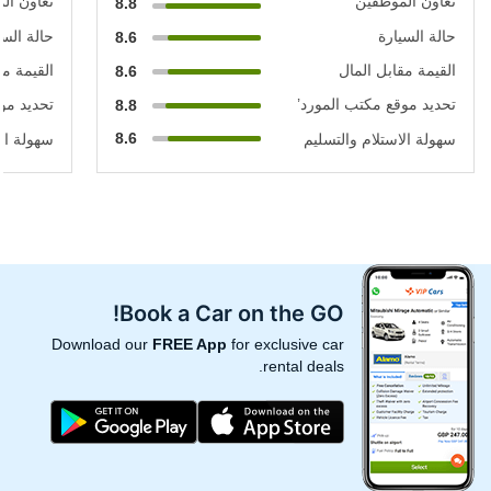
تعاون الموظفين
تعاون ال
8.8
حالة السيارة
حالة السي
8.6
القيمة مقابل المال
القيمة مق
8.6
تحديد موقع مكتب المورد’
تحديد مو
8.8
8.6
سهولة الاستلام والتسليم
سهولة الا
Book a Car on the GO!
Download our
FREE App
for exclusive car
rental deals.