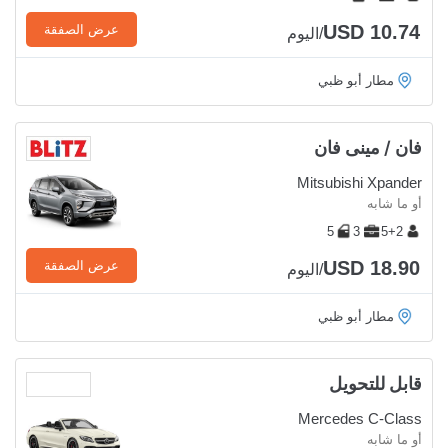
USD 10.74
عرض الصفقة
/اليوم
مطار أبو ظبي
فان / مينى فان
Mitsubishi Xpander
أو ما شابه
5
3
5+2
USD 18.90
عرض الصفقة
/اليوم
مطار أبو ظبي
قابل للتحويل
Mercedes C-Class
أو ما شابه