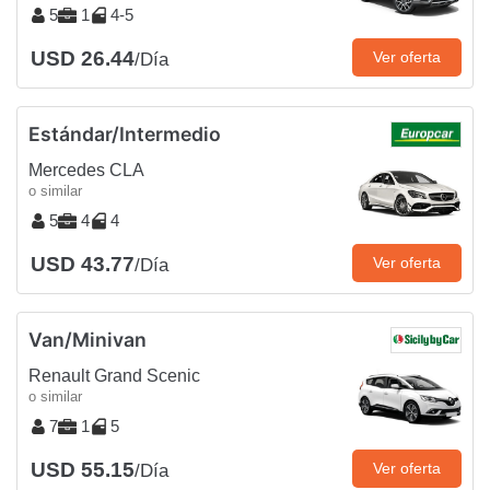
5
1
4-5
USD 26.44
Ver oferta
/Día
Estándar/Intermedio
Mercedes CLA
o similar
5
4
4
USD 43.77
Ver oferta
/Día
Van/Minivan
Renault Grand Scenic
o similar
7
1
5
USD 55.15
Ver oferta
/Día