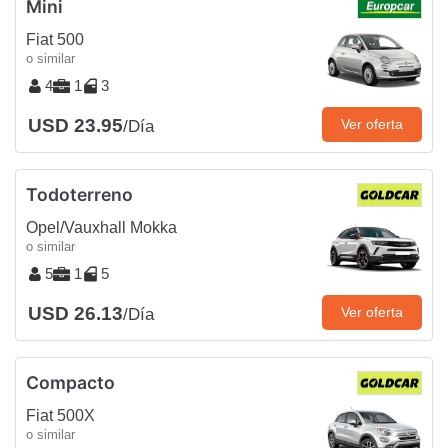
Mini
Fiat 500
o similar
4
1
3
USD 23.95
Ver oferta
/Día
Todoterreno
Opel/Vauxhall Mokka
o similar
5
1
5
USD 26.13
Ver oferta
/Día
Compacto
Fiat 500X
o similar