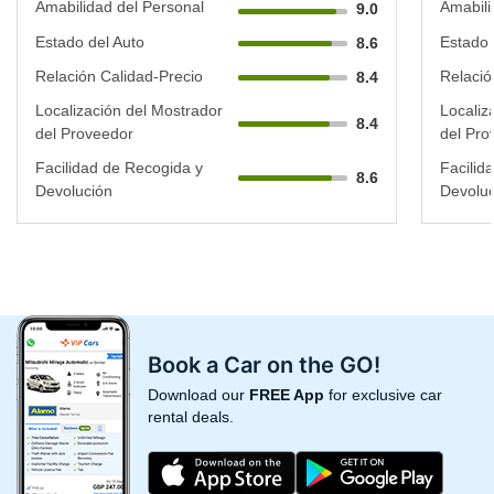
Amabilidad del Personal
Amabili
9.0
Estado del Auto
Estado 
8.6
Relación Calidad-Precio
Relació
8.4
Localización del Mostrador
Localiz
8.4
del Proveedor
del Pro
Facilidad de Recogida y
Facilid
8.6
Devolución
Devoluc
Book a Car on the GO!
Download our
FREE App
for exclusive car
rental deals.