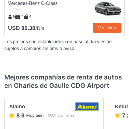
Mercedes-Benz C-Class
o similar
5
4
4
USD 80.38
Ver oferta
/Día
Los precios son establecidos con base al día y están
sujetos a cambios sin previo aviso.
Mejores compañías de renta de autos
en Charles de Gaulle CDG Airport
Alamo
Keddy
8.6
7.
Muy bien
500+ Opiniones