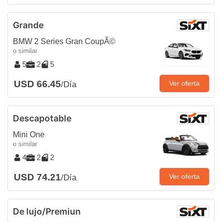
Grande
BMW 2 Series Gran CoupÃ©
o similar
5
2
5
USD 66.45
Ver oferta
/Día
Descapotable
Mini One
o similar
4
2
2
USD 74.21
Ver oferta
/Día
De lujo/Premiun