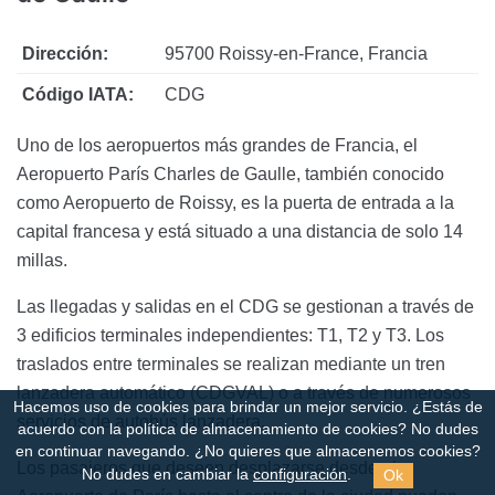
Dirección:
95700 Roissy-en-France, Francia
Código IATA:
CDG
Uno de los aeropuertos más grandes de Francia, el
Aeropuerto París Charles de Gaulle, también conocido
como Aeropuerto de Roissy, es la puerta de entrada a la
capital francesa y está situado a una distancia de solo 14
millas.
Las llegadas y salidas en el CDG se gestionan a través de
3 edificios terminales independientes: T1, T2 y T3. Los
traslados entre terminales se realizan mediante un tren
lanzadera automático (CDGVAL) o a través de numerosos
Hacemos uso de cookies para brindar un mejor servicio. ¿Estás de
servicios de autobús lanzadera.
acuerdo con la política de almacenamiento de cookies?
No dudes
en continuar navegando. ¿No quieres que almacenemos cookies?
Los pasajeros que deseen desplazarse desde el
Ok
No dudes en cambiar la
configuración
.