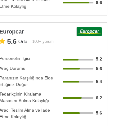
8.6
Etme Kolaylığı
Europcar
5.6
Orta
100+ yorum
Personelin İlgisi
5.2
Araç Durumu
5.6
Paranızın Karşılığında Elde
5.4
Ettiğiniz Değer
Tedarikçinin Kiralama
6.2
Masasını Bulma Kolaylığı
Aracı Teslim Alma ve İade
5.6
Etme Kolaylığı