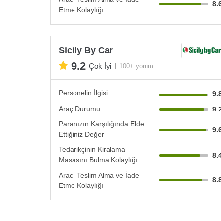
8.
Etme Kolaylığı
Sicily By Car
9.2
Çok İyi
100+ yorum
Personelin İlgisi
9.
Araç Durumu
9.
Paranızın Karşılığında Elde
9.
Ettiğiniz Değer
Tedarikçinin Kiralama
8.
Masasını Bulma Kolaylığı
Aracı Teslim Alma ve İade
8.
Etme Kolaylığı