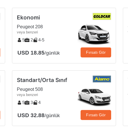
Ekonomi
Peugeot 208
veya benzeri
5
2
4-5
USD 18.85
Fırsatı Gör
/günlük
Standart/Orta Sınıf
Peugeot 508
veya benzeri
5
3
4
USD 32.88
Fırsatı Gör
/günlük