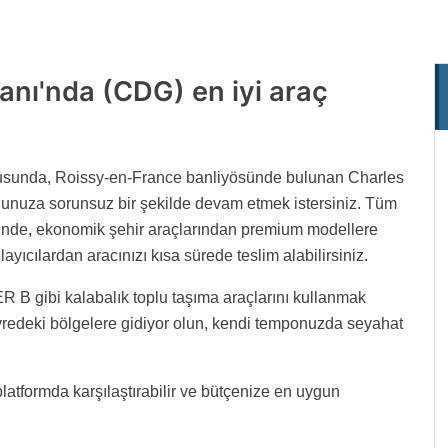
anı'nda (CDG) en iyi
araç
ğusunda, Roissy-en-France banliyösünde bulunan Charles
ğunuza sorunsuz bir şekilde devam etmek istersiniz. Tüm
esinde, ekonomik şehir araçlarından premium modellere
yıcılardan aracınızı kısa sürede teslim alabilirsiniz.
R B gibi kalabalık toplu taşıma araçlarını kullanmak
vredeki bölgelere gidiyor olun, kendi temponuzda seyahat
r platformda karşılaştırabilir ve bütçenize en uygun