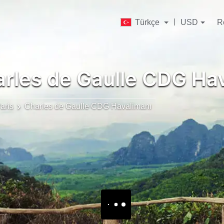
Türkçe
USD
R
rles de Gaulle CDG Ha
aris
Charles de Gaulle CDG Havalimanı