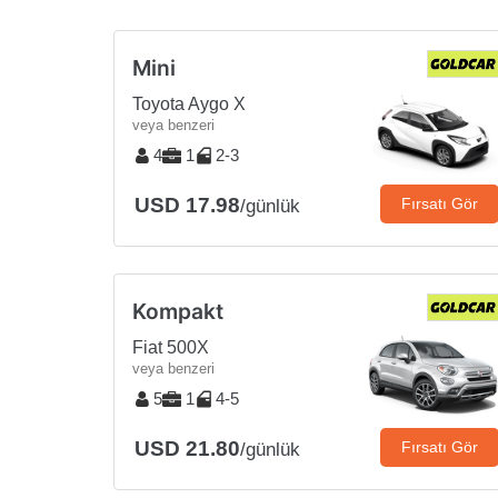
Mini
Toyota Aygo X
veya benzeri
4
1
2-3
USD 17.98
Fırsatı Gör
/günlük
Kompakt
Fiat 500X
veya benzeri
5
1
4-5
USD 21.80
Fırsatı Gör
/günlük