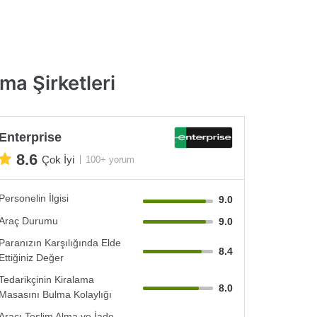
ma Şirketleri
Enterprise
8.6
Çok İyi
100+ yorum
Personelin İlgisi
9.0
Araç Durumu
9.0
Paranızın Karşılığında Elde
8.4
Ettiğiniz Değer
Tedarikçinin Kiralama
8.0
Masasını Bulma Kolaylığı
Aracı Teslim Alma ve İade