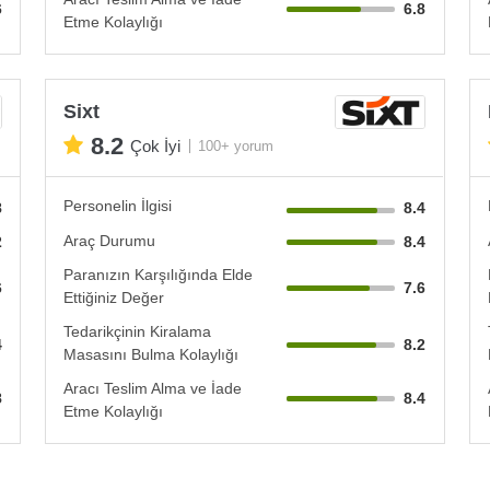
6
6.8
Etme Kolaylığı
Sixt
8.2
Çok İyi
100+ yorum
Personelin İlgisi
8
8.4
Araç Durumu
2
8.4
Paranızın Karşılığında Elde
6
7.6
Ettiğiniz Değer
Tedarikçinin Kiralama
4
8.2
Masasını Bulma Kolaylığı
Aracı Teslim Alma ve İade
8
8.4
Etme Kolaylığı