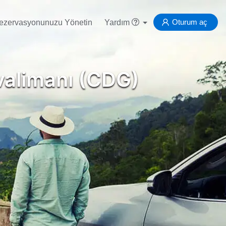
Oturum aç
ezervasyonunuzu Yönetin
Yardım
valimanı (CDG)