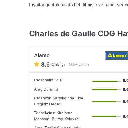
Fiyatlar günlük bazda belirtilmiştir ve haber vermek
Charles de Gaulle CDG Hava
Alamo
8.6
Çok İyi
500+ yorum
Personelin İlgisi
9.
Araç Durumu
8.
Paranızın Karşılığında Elde
8.
Ettiğiniz Değer
Tedarikçinin Kiralama
8.
Masasını Bulma Kolaylığı
Aracı Teslim Alma ve İade