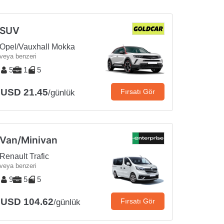
SUV
Opel/Vauxhall Mokka
veya benzeri
5
1
5
USD 21.45
Fırsatı Gör
/günlük
Van/Minivan
Renault Trafic
veya benzeri
9
5
5
USD 104.62
Fırsatı Gör
/günlük