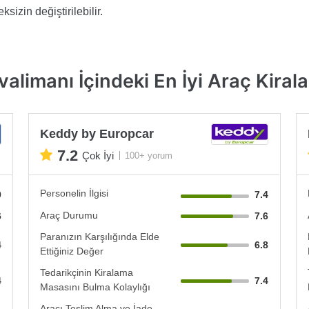
sizin değiştirilebilir.
limanı İçindeki En İyi Araç Kirala
Keddy by Europcar
7.2
Çok İyi
100+ yorum
Personelin İlgisi
0
7.4
Araç Durumu
6
7.6
Paranızın Karşılığında Elde
4
6.8
Ettiğiniz Değer
Tedarikçinin Kiralama
4
7.4
Masasını Bulma Kolaylığı
Aracı Teslim Alma ve İade