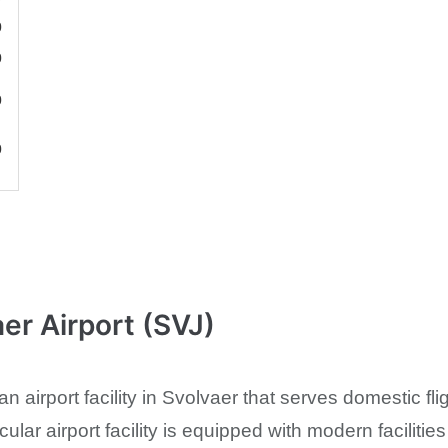
0
0
0
0
er Airport (SVJ)
an airport facility in Svolvaer that serves domestic fl
cular airport facility is equipped with modern faciliti