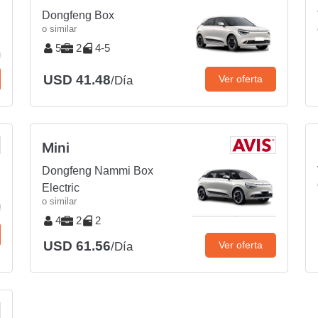
Dongfeng Box
o similar
5
2
4-5
USD 41.48
Ver oferta
/Día
Mini
Dongfeng Nammi Box
Electric
o similar
4
2
2
USD 61.56
Ver oferta
/Día