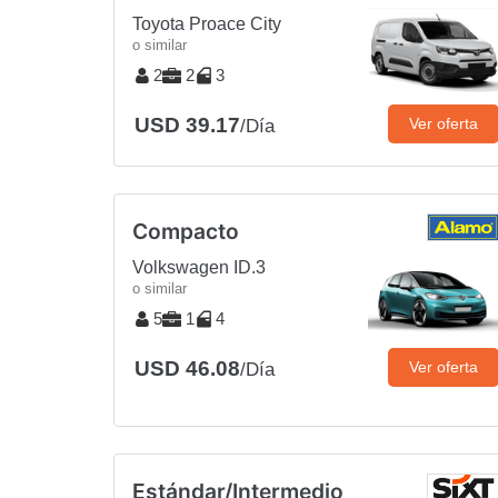
Toyota Proace City
o similar
2
2
3
USD 39.17
Ver oferta
/Día
Compacto
Volkswagen ID.3
o similar
5
1
4
USD 46.08
Ver oferta
/Día
Estándar/Intermedio