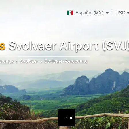
Español (MX)
USD
s
Svolvaer Airport (SVJ
oruega
Svolvaer
Svolvaer- Aeropuerto