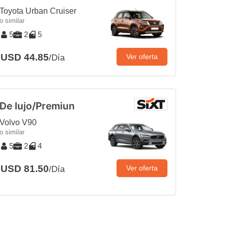
Toyota Urban Cruiser
o similar
5
2
5
USD 44.85
Ver oferta
/Día
De lujo/Premiun
Volvo V90
o similar
5
2
4
USD 81.50
Ver oferta
/Día