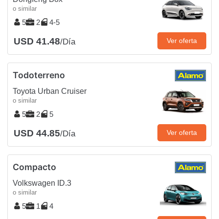
o similar
5
2
4-5
USD 41.48
Ver oferta
/Día
Todoterreno
Toyota Urban Cruiser
o similar
5
2
5
USD 44.85
Ver oferta
/Día
Compacto
Volkswagen ID.3
o similar
5
1
4