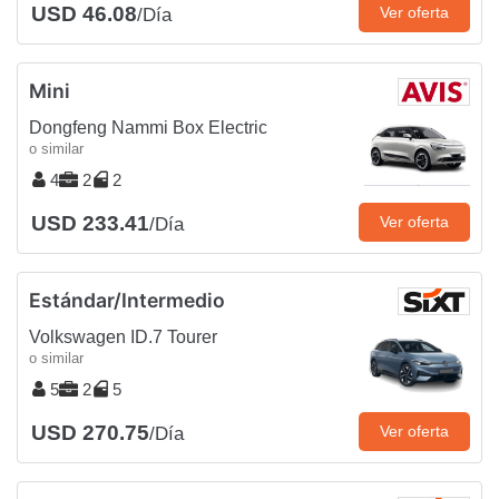
USD 46.08
Ver oferta
/Día
Mini
Dongfeng Nammi Box Electric
o similar
4
2
2
USD 233.41
Ver oferta
/Día
Estándar/Intermedio
Volkswagen ID.7 Tourer
o similar
5
2
5
USD 270.75
Ver oferta
/Día