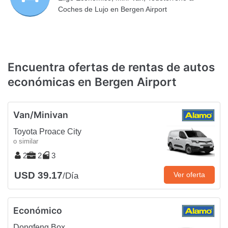
Coches de Lujo en Bergen Airport
Encuentra ofertas de rentas de autos
económicas en Bergen Airport
Van/Minivan
Toyota Proace City
o similar
2
2
3
USD 39.17
Ver oferta
/Día
Económico
Dongfeng Box