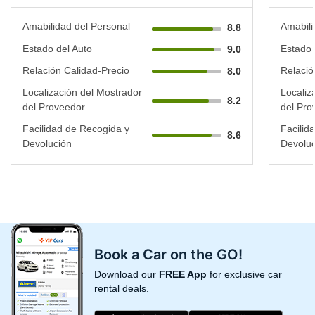
Amabilidad del Personal
Amabili
8.8
Estado del Auto
Estado 
9.0
Relación Calidad-Precio
Relació
8.0
Localización del Mostrador
Localiz
8.2
del Proveedor
del Pro
Facilidad de Recogida y
Facilid
8.6
Devolución
Devoluc
Book a Car on the GO!
Download our
FREE App
for exclusive car
rental deals.