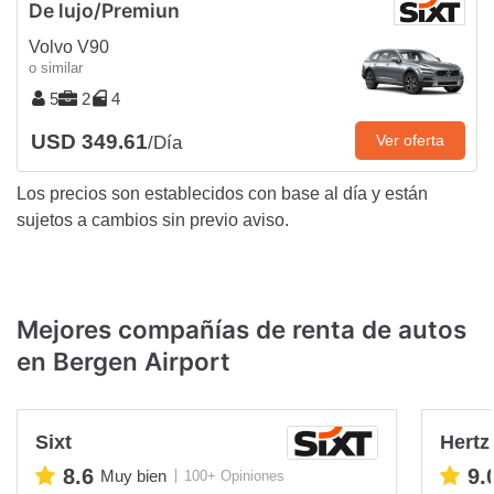
De lujo/Premiun
Volvo V90
o similar
5
2
4
USD 349.61
Ver oferta
/Día
Los precios son establecidos con base al día y están
sujetos a cambios sin previo aviso.
Mejores compañías de renta de autos
en Bergen Airport
Sixt
Hertz
8.6
9.
Muy bien
100+ Opiniones