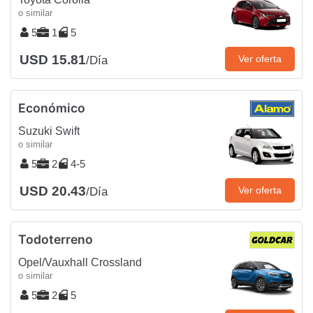
o similar
5
1
5
USD 15.81
Ver oferta
/Día
Económico
Suzuki Swift
o similar
5
2
4-5
USD 20.43
Ver oferta
/Día
Todoterreno
Opel/Vauxhall Crossland
o similar
5
2
5