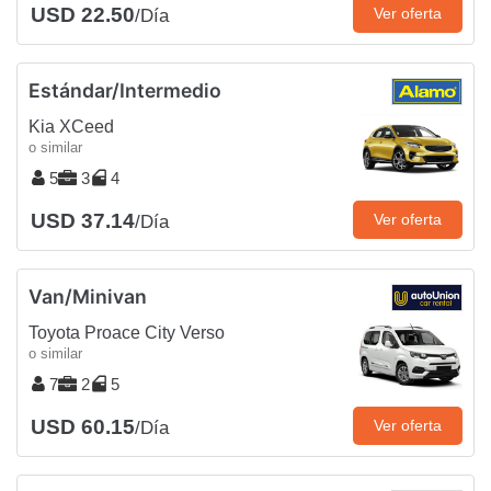
USD 22.50
Ver oferta
/Día
Estándar/Intermedio
Kia XCeed
o similar
5
3
4
USD 37.14
Ver oferta
/Día
Van/Minivan
Toyota Proace City Verso
o similar
7
2
5
USD 60.15
Ver oferta
/Día