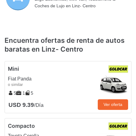
Coches de Lujo en Linz- Centro
Encuentra ofertas de renta de autos
baratas en Linz- Centro
Mini
Fiat Panda
o similar
5
1
5
USD 9.39
Ver oferta
/Día
Compacto
Toyota Corolla