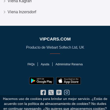
Viena Kagran
Viena Inzersdorf
VIPCARS.COM
Producto de Webart Softech Ltd, UK
FAQs
Ayuda
Administrar Reserva
Hacemos uso de cookies para brindar un mejor servicio. ¿Estás de
acuerdo con la política de almacenamiento de cookies?
No dudes
© 2010 - 2026 VIPCars.com. Todos los Derechos Reservados.
en continuar navegando. ¿No quieres que almacenemos cookies?
Política de Privacidad
Términos y Condiciones
Mapa del sitio