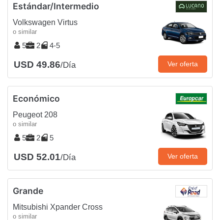
Estándar/Intermedio
Volkswagen Virtus
o similar
5
2
4-5
USD 49.86
Ver oferta
/Día
Económico
Peugeot 208
o similar
5
2
5
USD 52.01
Ver oferta
/Día
Grande
Mitsubishi Xpander Cross
o similar