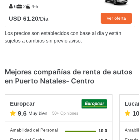
6
2
4-5
USD 61.20
Ver oferta
/Día
Los precios son establecidos con base al día y están
sujetos a cambios sin previo aviso.
Mejores compañías de renta de autos
en Puerto Natales- Centro
Europcar
Lucan
9.6
10
Muy bien
50+ Opiniones
Amabilidad del Personal
Amabili
10.0
Estado del Coche
Estado 