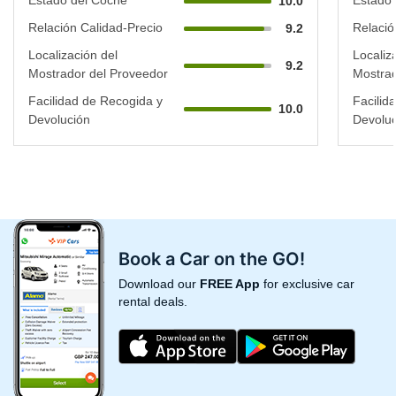
10.0
Relación Calidad-Precio
Relació
9.2
Localización del
Localiz
9.2
Mostrador del Proveedor
Mostrad
Facilidad de Recogida y
Facilid
10.0
Devolución
Devoluc
Book a Car on the GO!
Download our
FREE App
for exclusive car
rental deals.