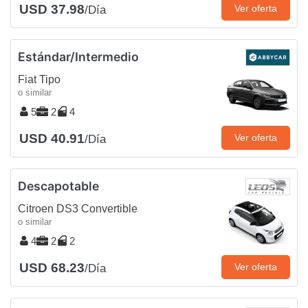
USD 37.98
Ver oferta
/Día
Estándar/Intermedio
Fiat Tipo
o similar
5
2
4
USD 40.91
Ver oferta
/Día
Descapotable
Citroen DS3 Convertible
o similar
4
2
2
USD 68.23
Ver oferta
/Día