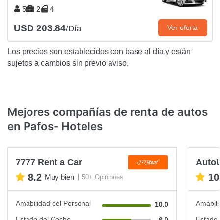
5
2
4
USD 203.84
Ver oferta
/Día
Los precios son establecidos con base al día y están
sujetos a cambios sin previo aviso.
Mejores compañías de renta de autos
en Pafos- Hoteles
7777 Rent a Car
Auto
8.2
10
Muy bien
50+ Opiniones
Amabilidad del Personal
Amabili
10.0
Estado del Coche
Estado 
6.0