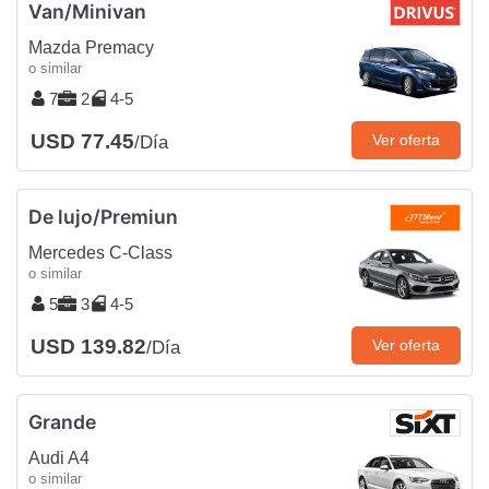
Van/Minivan
Mazda Premacy
o similar
7
2
4-5
USD 77.45
Ver oferta
/Día
De lujo/Premiun
Mercedes C-Class
o similar
5
3
4-5
USD 139.82
Ver oferta
/Día
Grande
Audi A4
o similar