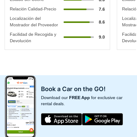
Relación Calidad-Precio
Relació
7.6
Localización del
Localiz
8.6
Mostrador del Proveedor
Mostrad
Facilidad de Recogida y
Facilid
9.0
Devolución
Devoluc
Book a Car on the GO!
Download our
FREE App
for exclusive car
rental deals.