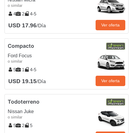
o similar
4
2
4-5
USD 17.96
Ver oferta
/Día
Compacto
Ford Focus
o similar
5
1
4-5
USD 19.15
Ver oferta
/Día
Todoterreno
Nissan Juke
o similar
5
2
5