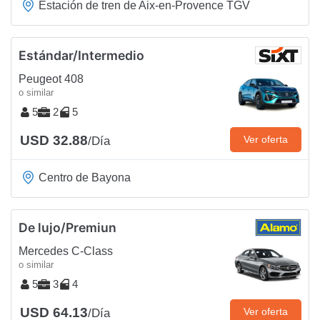
Estación de tren de Aix-en-Provence TGV
Estándar/Intermedio
Peugeot 408
o similar
5
2
5
USD 32.88
Ver oferta
/Día
Centro de Bayona
De lujo/Premiun
Mercedes C-Class
o similar
5
3
4
USD 64.13
Ver oferta
/Día