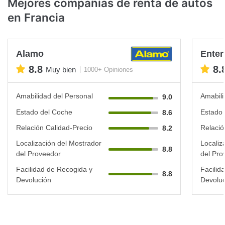
Mejores compañías de renta de autos
en Francia
Alamo
Enter
8.8
8.
Muy bien
1000+ Opiniones
Amabilidad del Personal
Amabili
9.0
Estado del Coche
Estado 
8.6
Relación Calidad-Precio
Relació
8.2
Localización del Mostrador
Localiz
8.8
del Proveedor
del Pro
Facilidad de Recogida y
Facilid
8.8
Devolución
Devoluc