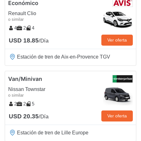
Económico
Renault Clio
o similar
4
2
4
USD 18.85
Ver oferta
/Día
Estación de tren de Aix-en-Provence TGV
Van/Minivan
Nissan Townstar
o similar
2
2
5
USD 20.35
Ver oferta
/Día
Estación de tren de Lille Europe