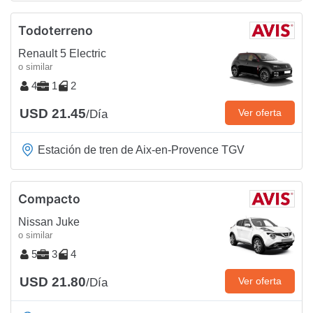
Todoterreno
Renault 5 Electric
o similar
4
1
2
USD 21.45
Ver oferta
/Día
Estación de tren de Aix-en-Provence TGV
Compacto
Nissan Juke
o similar
5
3
4
USD 21.80
Ver oferta
/Día