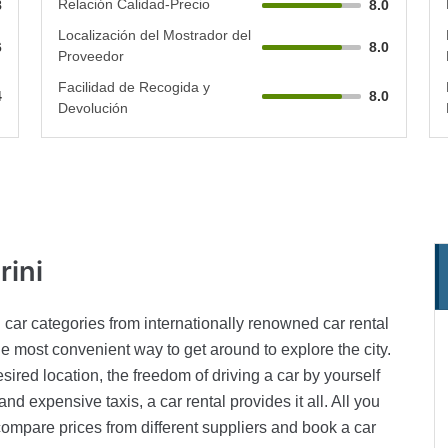
Relación Calidad-Precio
8
8.0
Localización del Mostrador del
6
8.0
Proveedor
Facilidad de Recogida y
4
8.0
Devolución
rini
 car categories from internationally renowned car rental
the most convenient way to get around to explore the city.
ired location, the freedom of driving a car by yourself
d expensive taxis, a car rental provides it all. All you
compare prices from different suppliers and book a car