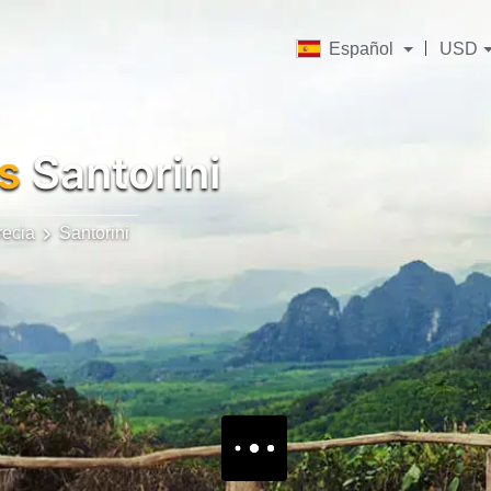
Español
USD
s
Santorini
recia
Santorini