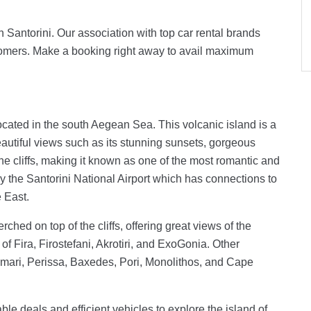
in Santorini. Our association with top car rental brands
stomers. Make a booking right away to avail maximum
 located in the south Aegean Sea. This volcanic island is a
eautiful views such as its stunning sunsets, gorgeous
 cliffs, making it known as one of the most romantic and
 by the Santorini National Airport which has connections to
 East.
rched on top of the cliffs, offering great views of the
f Fira, Firostefani, Akrotiri, and ExoGonia. Other
Kamari, Perissa, Baxedes, Pori, Monolithos, and Cape
ble deals and efficient vehicles to explore the island of