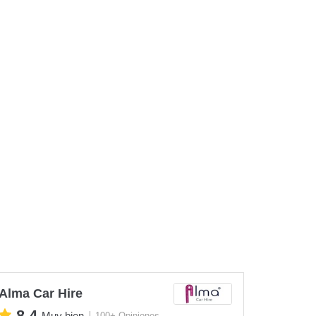
Alma Car Hire
8.4
Muy bien
100+ Opiniones