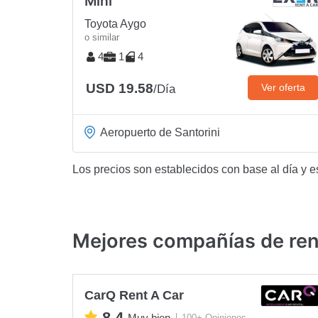
Mini
Toyota Aygo
o similar
4
1
4
USD 19.58
Ver oferta
/Día
Aeropuerto de Santorini
Los precios son establecidos con base al día y e
Mejores compañías de rent
CarQ Rent A Car
8.4
Muy bien
100+ Opiniones