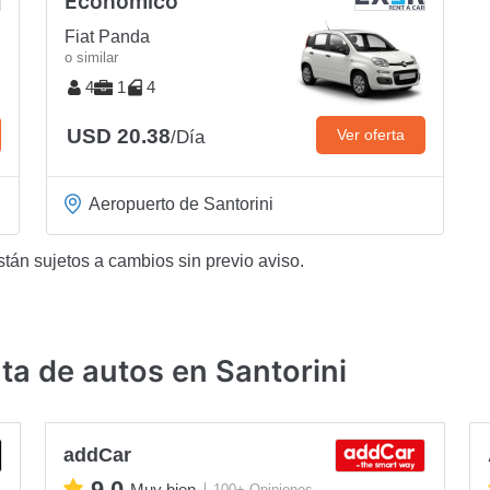
Económico
Fiat Panda
o similar
4
1
4
USD 20.38
Ver oferta
/Día
Aeropuerto de Santorini
stán sujetos a cambios sin previo aviso.
a de autos en Santorini
addCar
9.0
Muy bien
100+ Opiniones