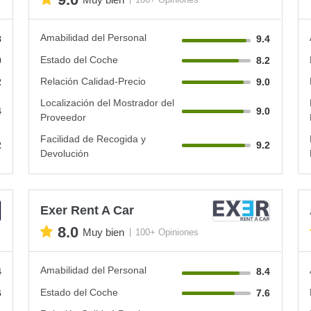
Amabilidad del Personal
8
9.4
Estado del Coche
0
8.2
Relación Calidad-Precio
2
9.0
Localización del Mostrador del
4
9.0
Proveedor
Facilidad de Recogida y
2
9.2
Devolución
Exer Rent A Car
8.0
Muy bien
100+ Opiniones
Amabilidad del Personal
4
8.4
Estado del Coche
6
7.6