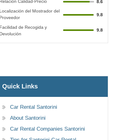
Relación Calidad-Precio
8.6
Localización del Mostrador del
9.8
Proveedor
Facilidad de Recogida y
9.8
Devolución
Quick Links
Car Rental Santorini
About Santorini
Car Rental Companies Santorini
Tips for Santorini Car Rental