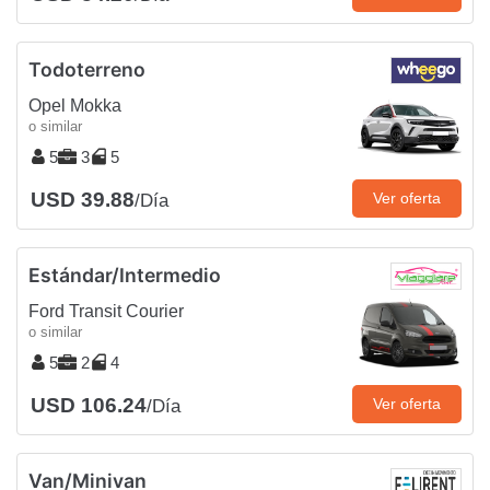
Todoterreno
Opel Mokka
o similar
5
3
5
USD 39.88
Ver oferta
/Día
Estándar/Intermedio
Ford Transit Courier
o similar
5
2
4
USD 106.24
Ver oferta
/Día
Van/Minivan