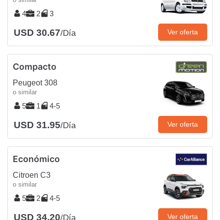
4
2
3
USD 30.67
Ver oferta
/Día
Compacto
Peugeot 308
o similar
5
1
4-5
USD 31.95
Ver oferta
/Día
Económico
Citroen C3
o similar
5
2
4-5
USD 34.20
Ver oferta
/Día