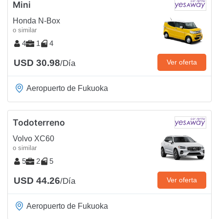
Mini
Honda N-Box
o similar
4
1
4
USD 30.98
Ver oferta
/Día
Aeropuerto de Fukuoka
Todoterreno
Volvo XC60
o similar
5
2
5
USD 44.26
Ver oferta
/Día
Aeropuerto de Fukuoka