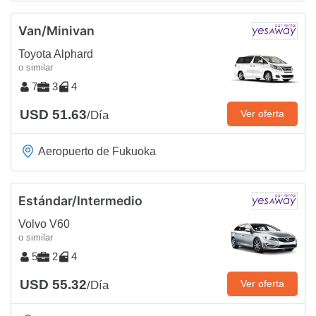
Van/Minivan
Toyota Alphard
o similar
7
3
4
USD 51.63
Ver oferta
/Día
Aeropuerto de Fukuoka
Estándar/Intermedio
Volvo V60
o similar
5
2
4
USD 55.32
Ver oferta
/Día