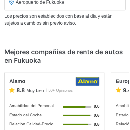
Aeropuerto de Fukuoka
Los precios son establecidos con base al día y están
sujetos a cambios sin previo aviso.
Mejores compañías de renta de autos
en Fukuoka
Alamo
Euro
8.8
9.
Muy bien
50+ Opiniones
Amabilidad del Personal
Amabili
8.0
Estado del Coche
Estado 
9.6
Relación Calidad-Precio
Relació
8.8