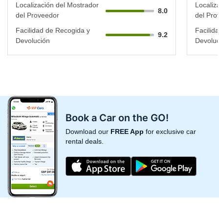
Localización del Mostrador
Localiz
8.0
del Proveedor
del Pro
Facilidad de Recogida y
Facilid
9.2
Devolución
Devoluc
Book a Car on the GO!
Download our
FREE App
for exclusive car
rental deals.