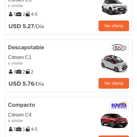
o similar
5
2
4-5
USD 5.27
Ver oferta
/Día
Descapotable
Citroen C1
o similar
4
2
2
USD 5.76
Ver oferta
/Día
Compacto
Citroen C4
o similar
5
1
4-5