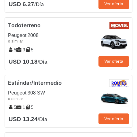
USD 6.27
Ver oferta
/Día
Todoterreno
Peugeot 2008
o similar
5
3
5
USD 10.18
Ver oferta
/Día
Estándar/Intermedio
Peugeot 308 SW
o similar
5
1
5
USD 13.24
Ver oferta
/Día