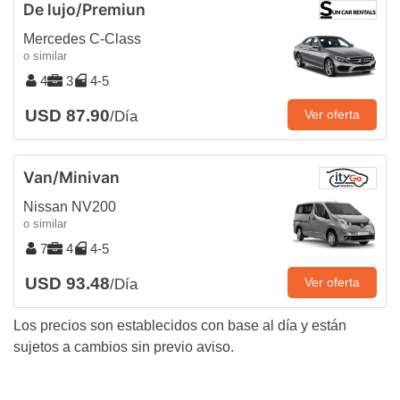
De lujo/Premiun
Mercedes C-Class
o similar
4
3
4-5
USD 87.90
Ver oferta
/Día
Van/Minivan
Nissan NV200
o similar
7
4
4-5
USD 93.48
Ver oferta
/Día
Los precios son establecidos con base al día y están
sujetos a cambios sin previo aviso.