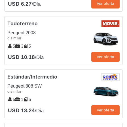
USD 6.27
Ver oferta
/Día
Todoterreno
Peugeot 2008
o similar
5
3
5
USD 10.18
Ver oferta
/Día
Estándar/Intermedio
Peugeot 308 SW
o similar
5
1
5
USD 13.24
Ver oferta
/Día