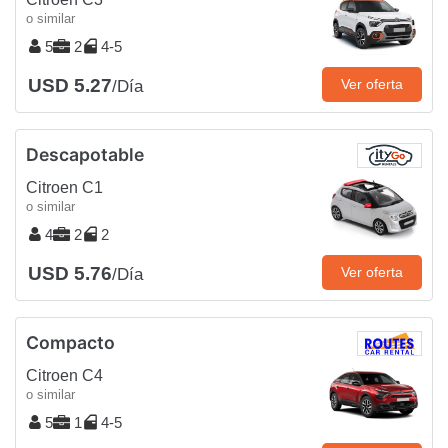
o similar
5
2
4-5
USD 5.27
Ver oferta
/Día
Descapotable
Citroen C1
o similar
4
2
2
USD 5.76
Ver oferta
/Día
Compacto
Citroen C4
o similar
5
1
4-5