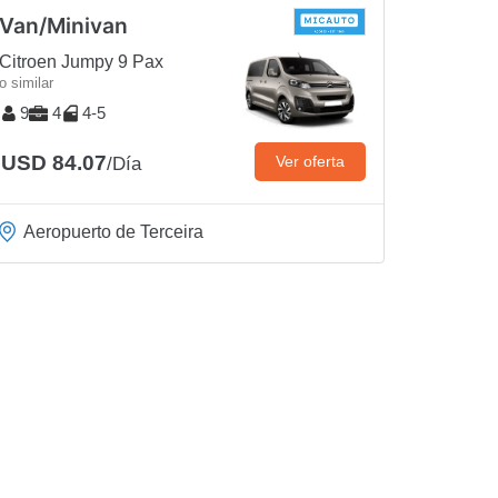
Van/Minivan
Citroen Jumpy 9 Pax
o similar
9
4
4-5
USD 84.07
Ver oferta
/Día
Aeropuerto de Terceira