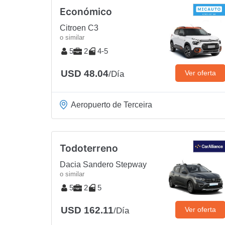
Económico
Citroen C3
o similar
5
2
4-5
USD 48.04
Ver oferta
/Día
Aeropuerto de Terceira
Todoterreno
Dacia Sandero Stepway
o similar
5
2
5
USD 162.11
Ver oferta
/Día