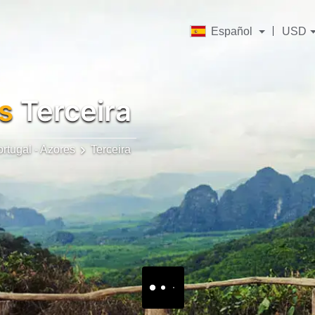
Español
USD
s
Terceira
rtugal - Azores
Terceira