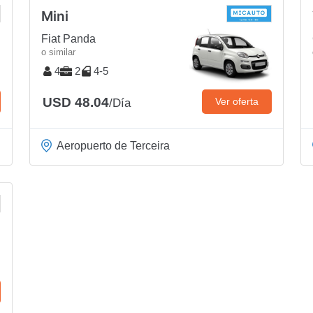
Mini
Fiat Panda
o similar
4
2
4-5
USD 48.04
Ver oferta
/Día
Aeropuerto de Terceira