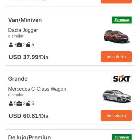
Van/Minivan
Dacia Jogger
o similar
7
2
5
USD 37.99
Ver oferta
/Día
Grande
Mercedes C-Class Wagon
o similar
5
2
5
USD 60.81
Ver oferta
/Día
De lujo/Premiun