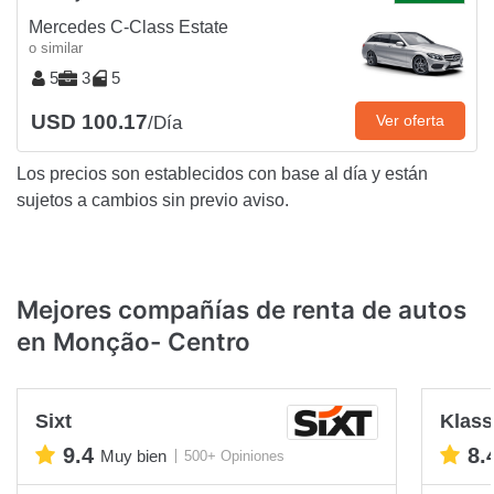
Mercedes C-Class Estate
o similar
5
3
5
USD 100.17
Ver oferta
/Día
Los precios son establecidos con base al día y están
sujetos a cambios sin previo aviso.
Mejores compañías de renta de autos
en Monção- Centro
Sixt
Klas
9.4
8.
Muy bien
500+ Opiniones