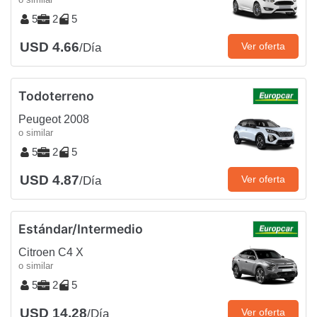
5
2
5
USD 4.66
Ver oferta
/Día
Todoterreno
Peugeot 2008
o similar
5
2
5
USD 4.87
Ver oferta
/Día
Estándar/Intermedio
Citroen C4 X
o similar
5
2
5
USD 14.28
Ver oferta
/Día