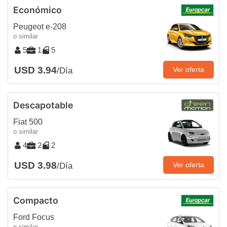
Económico
Peugeot e-208
o similar
5
1
5
USD 3.94
Ver oferta
/Día
Descapotable
Fiat 500
o similar
4
2
2
USD 3.98
Ver oferta
/Día
Compacto
Ford Focus
o similar