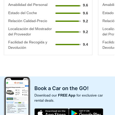
Amabilidad del Personal
Amabili
9.6
Estado del Coche
Estado 
9.6
Relación Calidad-Precio
Relació
9.2
Localización del Mostrador
Localiz
9.2
del Proveedor
del Pro
Facilidad de Recogida y
Facilid
9.4
Devolución
Devoluc
Book a Car on the GO!
Download our
FREE App
for exclusive car
rental deals.