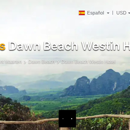
Español
USD
s
Dawn Beach Westin H
nt Maarten
Dawn Beach
Dawn Beach Westin Hotel