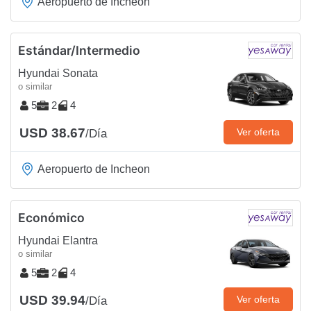
Aeropuerto de Incheon
Estándar/Intermedio
Hyundai Sonata
o similar
5
2
4
USD 38.67
Ver oferta
/Día
Aeropuerto de Incheon
Económico
Hyundai Elantra
o similar
5
2
4
USD 39.94
Ver oferta
/Día