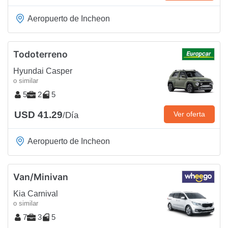
Aeropuerto de Incheon
Todoterreno
Hyundai Casper
o similar
5
2
5
USD 41.29
Ver oferta
/Día
Aeropuerto de Incheon
Van/Minivan
Kia Carnival
o similar
7
3
5