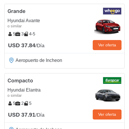
Grande
Hyundai Avante
o similar
5
3
4-5
USD 37.84
Ver oferta
/Día
Aeropuerto de Incheon
Compacto
Hyundai Elantra
o similar
5
2
5
USD 37.91
Ver oferta
/Día