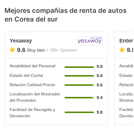
Mejores compañías de renta de autos
en Corea del sur
Yesaway
Enter
9.6
9.
Muy bien
100+ Opiniones
Amabilidad del Personal
Amabili
9.8
Estado del Coche
Estado 
9.8
Relación Calidad-Precio
Relació
9.6
Localización del Mostrador
Localiz
9.4
del Proveedor
Mostrad
Facilidad de Recogida y
Facilid
9.8
Devolución
Devoluc